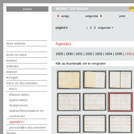
MENNO TER BRAAK
Home
vorige
volgende
print
pagina's:
1
2
3
volgende >
deze website
Agenda's
1929
|
1930
|
1931
|
1932
|
1933
|
1934
|
1935
|
1936
leven en werk
boeken
Klik op thumbnails om te vergroten
artikelen
brieven
lezingen
foto's en documenten
foto's
Manuscripten,
typoscripten,
drukproeven,
opdrachtexemplaren en
contracten
agenda's
persoonlijke documenten
filmliga