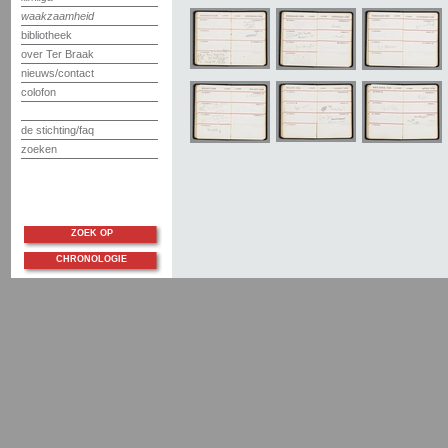
waakzaamheid
bibliotheek
over Ter Braak
nieuws/contact
colofon
de stichting/faq
zoeken
ZOEK OP
CHRONOLOGIE