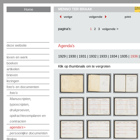
MENNO TER BRAAK
Home
vorige
volgende
print
pagina's:
1
2
3
volgende >
deze website
Agenda's
1929
|
1930
|
1931
|
1932
|
1933
|
1934
|
1935
|
1936
leven en werk
boeken
Klik op thumbnails om te vergroten
artikelen
brieven
lezingen
foto's en documenten
foto's
Manuscripten,
typoscripten,
drukproeven,
opdrachtexemplaren en
contracten
agenda's
persoonlijke documenten
filmliga