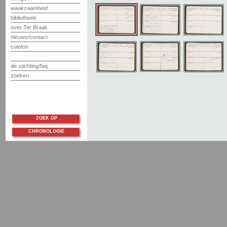
waakzaamheid
bibliotheek
over Ter Braak
nieuws/contact
colofon
de stichting/faq
zoeken
ZOEK OP
CHRONOLOGIE