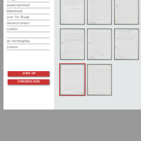
waakzaamheid
bibliotheek
over Ter Braak
nieuws/contact
colofon
de stichting/faq
zoeken
ZOEK OP
CHRONOLOGIE