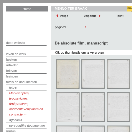
MENNO TER BRAAK
Home
vorige
volgende
print
pagina's:
1
deze website
De absolute film, manuscript
Klik op thumbnails om te vergroten
leven en werk
boeken
artikelen
brieven
lezingen
foto's en documenten
foto's
Manuscripten,
typoscripten,
drukproeven,
opdrachtexemplaren en
contracten
agenda's
persoonlijke documenten
filmliga