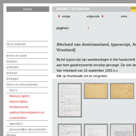
MENNO TER BRAAK
Home
vorige
volgende
print
pagina's:
1
deze website
Afscheid van domineesland, typoscript, A
Vriesland)
leven en werk
Bij het typoscript zijn aantekeningen in het handschrif
boeken
aan hem geadresseerde envelop gevoegd. Zie ook de 
artikelen
Van Vriesland van 15 september 1925 e.v.
brieven
Klik op thumbnails om te vergroten
lezingen
foto's en documenten
foto's
Manuscripten,
typoscripten,
drukproeven,
opdrachtexemplaren en
contracten
agenda's
persoonlijke documenten
filmliga