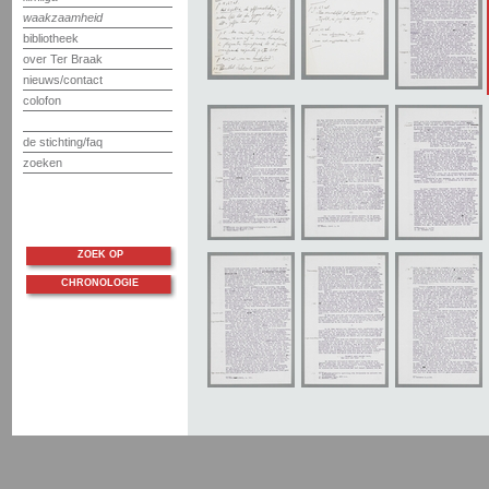
waakzaamheid
bibliotheek
over Ter Braak
nieuws/contact
colofon
de stichting/faq
zoeken
ZOEK OP
CHRONOLOGIE