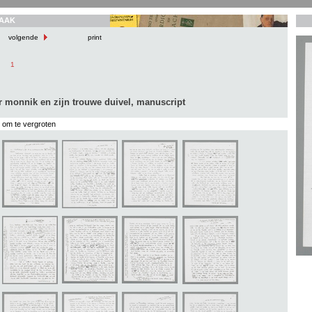
AAK
volgende
print
1
r monnik en zijn trouwe duivel, manuscript
s om te vergroten