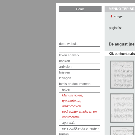
MENNO TER BR
Home
vorige
pagina's:
deze website
De augustijne
Klik op thumbnail
leven en werk
boeken
artikelen
brieven
lezingen
foto's en documenten
foto's
Manuscripten,
typoscripten,
drukproeven,
opdrachtexemplaren en
contracten
agenda's
persoonlijke documenten
filmliga