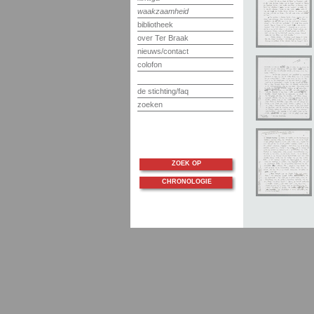
waakzaamheid
bibliotheek
over Ter Braak
nieuws/contact
colofon
de stichting/faq
zoeken
ZOEK OP
CHRONOLOGIE