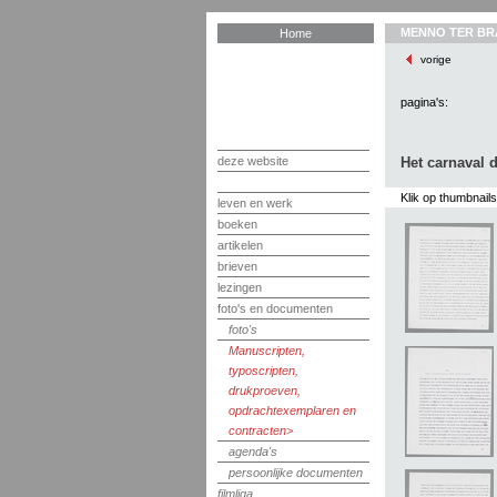
MENNO TER BR
Home
vorige
pagina's:
deze website
Het carnaval d
Klik op thumbnail
leven en werk
boeken
artikelen
brieven
lezingen
foto's en documenten
foto's
Manuscripten,
typoscripten,
drukproeven,
opdrachtexemplaren en
contracten
agenda's
persoonlijke documenten
filmliga