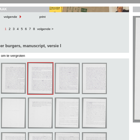
AAK
volgende
print
1
2
3
4
5
6
7
8
volgende >
er burgers, manuscript, versie I
s om te vergroten