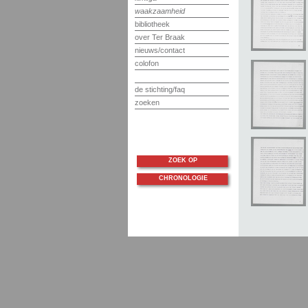
waakzaamheid
bibliotheek
over Ter Braak
nieuws/contact
colofon
de stichting/faq
zoeken
ZOEK OP
CHRONOLOGIE