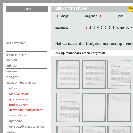
MENNO TER BRAAK
Home
vorige
volgende
print
pagina's:
1
2
3
4
5
6
7
8
volgende >
deze website
Het carnaval der burgers, manuscript, vers
Klik op thumbnails om te vergroten
leven en werk
boeken
artikelen
brieven
lezingen
foto's en documenten
foto's
Manuscripten,
typoscripten,
drukproeven,
opdrachtexemplaren en
contracten
agenda's
persoonlijke documenten
filmliga