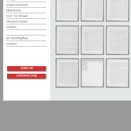
waakzaamheid
bibliotheek
over Ter Braak
nieuws/contact
colofon
de stichting/faq
zoeken
ZOEK OP
CHRONOLOGIE