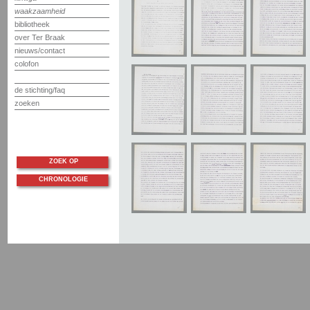
waakzaamheid
bibliotheek
over Ter Braak
nieuws/contact
colofon
de stichting/faq
zoeken
ZOEK OP
CHRONOLOGIE