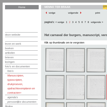
MENNO TER BRAAK
Home
vorige
volgende
print
pagina's:
< vorige
1
2
3
4
5
6
7
8
volgende >
deze website
Het carnaval der burgers, manuscript, vers
Klik op thumbnails om te vergroten
leven en werk
boeken
artikelen
brieven
lezingen
foto's en documenten
foto's
Manuscripten,
typoscripten,
drukproeven,
opdrachtexemplaren en
contracten
agenda's
persoonlijke documenten
filmliga