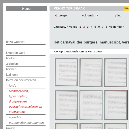
MENNO TER BRAAK
Home
vorige
volgende
print
pagina's:
< vorige
1
2
3
4
5
6
7
8
volgende >
deze website
Het carnaval der burgers, manuscript, vers
Klik op thumbnails om te vergroten
leven en werk
boeken
artikelen
brieven
lezingen
foto's en documenten
foto's
Manuscripten,
typoscripten,
drukproeven,
opdrachtexemplaren en
contracten
agenda's
persoonlijke documenten
filmliga