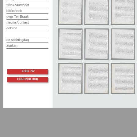
waakzaamheid
bibliotheek
over Ter Braak
nieuws/contact
colofon
de stichting/faq
zoeken
ZOEK OP
CHRONOLOGIE