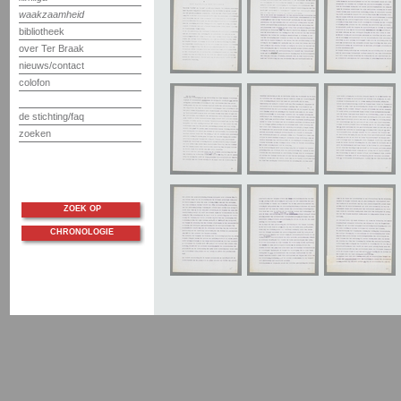
waakzaamheid
bibliotheek
over Ter Braak
nieuws/contact
colofon
de stichting/faq
zoeken
ZOEK OP
CHRONOLOGIE