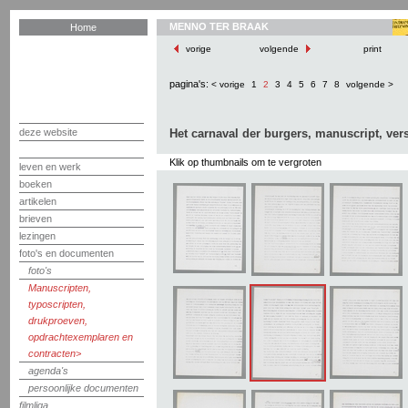
MENNO TER BRAAK
Home
vorige
volgende
print
pagina's:
< vorige
1
2
3
4
5
6
7
8
volgende >
deze website
Het carnaval der burgers, manuscript, vers
Klik op thumbnails om te vergroten
leven en werk
boeken
artikelen
brieven
lezingen
foto's en documenten
foto's
Manuscripten,
typoscripten,
drukproeven,
opdrachtexemplaren en
contracten
agenda's
persoonlijke documenten
filmliga