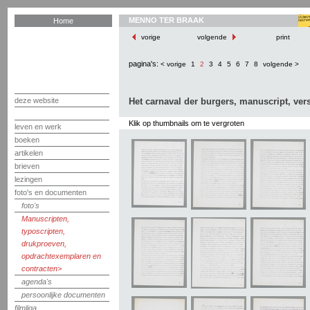
MENNO TER BRAAK
Home
vorige
volgende
print
pagina's:
< vorige
1
2
3
4
5
6
7
8
volgende >
deze website
Het carnaval der burgers, manuscript, vers
Klik op thumbnails om te vergroten
leven en werk
boeken
artikelen
brieven
lezingen
foto's en documenten
foto's
Manuscripten,
typoscripten,
drukproeven,
opdrachtexemplaren en
contracten
agenda's
persoonlijke documenten
filmliga