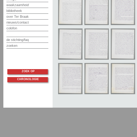
waakzaamheid
bibliotheek
over Ter Braak
nieuws/contact
colofon
de stichting/faq
zoeken
ZOEK OP
CHRONOLOGIE