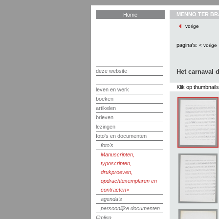
MENNO TER BR
Home
vorige
pagina's:
< vorige
deze website
Het carnaval d
Klik op thumbnail
leven en werk
boeken
artikelen
brieven
lezingen
foto's en documenten
foto's
Manuscripten,
typoscripten,
drukproeven,
opdrachtexemplaren en
contracten
agenda's
persoonlijke documenten
filmliga