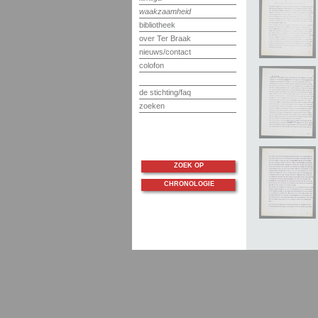
waakzaamheid
bibliotheek
over Ter Braak
nieuws/contact
colofon
de stichting/faq
zoeken
ZOEK OP
CHRONOLOGIE