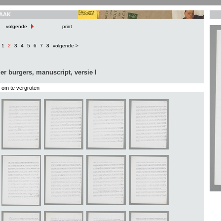
AAK
volgende
print
1
2
3
4
5
6
7
8
volgende >
er burgers, manuscript, versie I
s om te vergroten