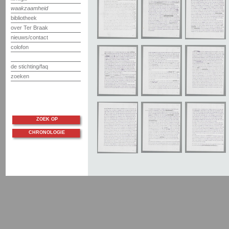
waakzaamheid
bibliotheek
over Ter Braak
nieuws/contact
colofon
de stichting/faq
zoeken
ZOEK OP
CHRONOLOGIE