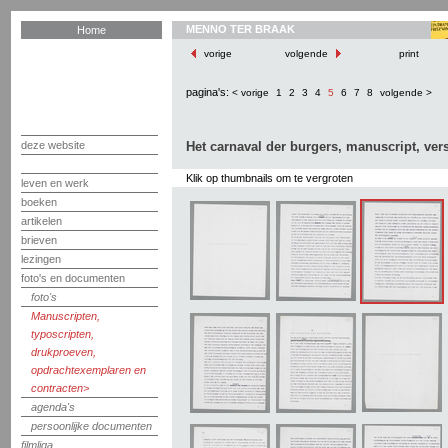
MENNO TER BRAAK
Home
vorige
volgende
print
pagina's:
< vorige
1
2
3
4
5
6
7
8
volgende >
deze website
Het carnaval der burgers, manuscript, vers
Klik op thumbnails om te vergroten
leven en werk
boeken
artikelen
brieven
lezingen
foto's en documenten
foto's
Manuscripten,
typoscripten,
drukproeven,
opdrachtexemplaren en
contracten
agenda's
persoonlijke documenten
filmliga