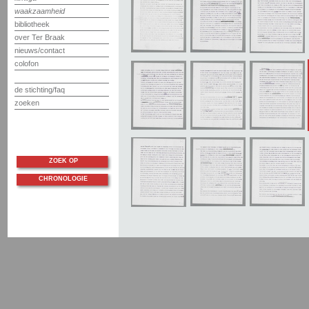
waakzaamheid
bibliotheek
over Ter Braak
nieuws/contact
colofon
de stichting/faq
zoeken
ZOEK OP
CHRONOLOGIE