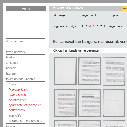
MENNO TER BRAAK
Home
vorige
volgende
print
pagina's:
< vorige
1
2
3
4
5
6
7
8
volgende >
deze website
Het carnaval der burgers, manuscript, vers
Klik op thumbnails om te vergroten
leven en werk
boeken
artikelen
brieven
lezingen
foto's en documenten
foto's
Manuscripten,
typoscripten,
drukproeven,
opdrachtexemplaren en
contracten
agenda's
persoonlijke documenten
filmliga