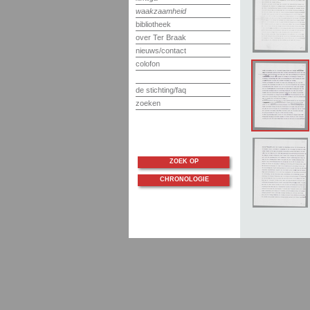
waakzaamheid
bibliotheek
over Ter Braak
nieuws/contact
colofon
de stichting/faq
zoeken
ZOEK OP
CHRONOLOGIE