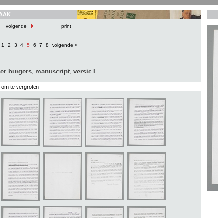
AAK
volgende
print
1
2
3
4
5
6
7
8
volgende >
er burgers, manuscript, versie I
s om te vergroten