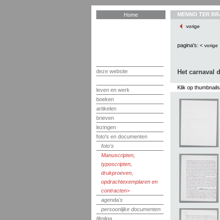
MENNO TER BR
Home
vorige
pagina's:
< vorige
deze website
Het carnaval d
Klik op thumbnail
leven en werk
boeken
artikelen
brieven
lezingen
foto's en documenten
foto's
Manuscripten,
typoscripten,
drukproeven,
opdrachtexemplaren en
contracten
agenda's
persoonlijke documenten
filmliga