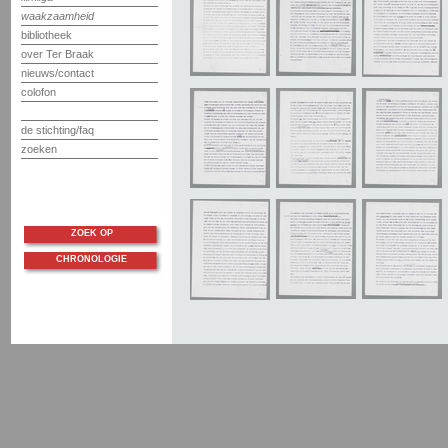
waakzaamheid
bibliotheek
over Ter Braak
nieuws/contact
colofon
de stichting/faq
zoeken
ZOEK OP
CHRONOLOGIE