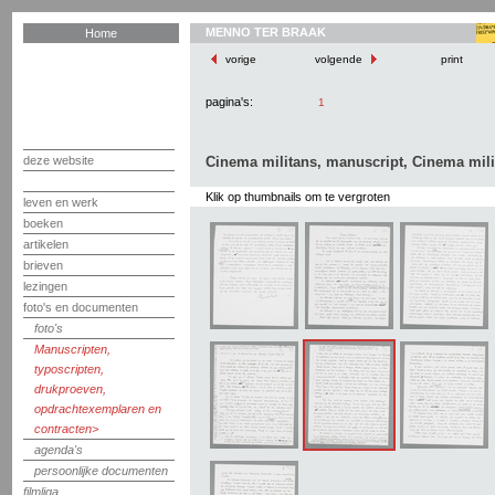
MENNO TER BRAAK
Home
vorige
volgende
print
pagina's:
1
deze website
Cinema militans, manuscript, Cinema mili
Klik op thumbnails om te vergroten
leven en werk
boeken
artikelen
brieven
lezingen
foto's en documenten
foto's
Manuscripten,
typoscripten,
drukproeven,
opdrachtexemplaren en
contracten
agenda's
persoonlijke documenten
filmliga