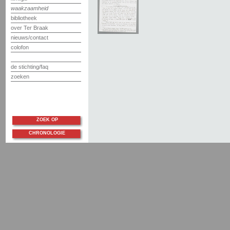
waakzaamheid
bibliotheek
over Ter Braak
nieuws/contact
colofon
de stichting/faq
zoeken
ZOEK OP
CHRONOLOGIE