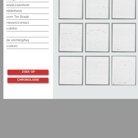
waakzaamheid
bibliotheek
over Ter Braak
nieuws/contact
colofon
de stichting/faq
zoeken
ZOEK OP
CHRONOLOGIE