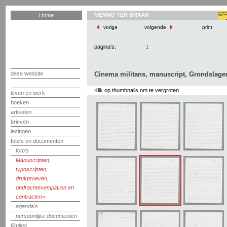
MENNO TER BRAAK
Home
vorige
volgende
print
pagina's:
1
deze website
Cinema militans, manuscript, Grondslagen
Klik op thumbnails om te vergroten
leven en werk
boeken
artikelen
brieven
lezingen
foto's en documenten
foto's
Manuscripten,
typoscripten,
drukproeven,
opdrachtexemplaren en
contracten
agenda's
persoonlijke documenten
filmliga