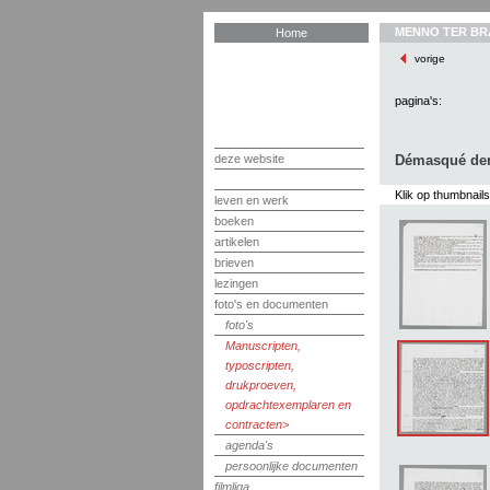
MENNO TER BR
Home
vorige
pagina's:
deze website
Démasqué der
Klik op thumbnail
leven en werk
boeken
artikelen
brieven
lezingen
foto's en documenten
foto's
Manuscripten,
typoscripten,
drukproeven,
opdrachtexemplaren en
contracten
agenda's
persoonlijke documenten
filmliga