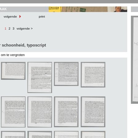
AAK
volgende
print
1
2
3
volgende >
 schoonheid, typoscript
s om te vergroten