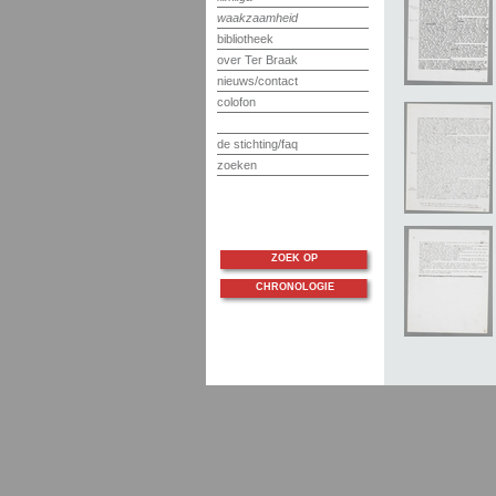
waakzaamheid
bibliotheek
over Ter Braak
nieuws/contact
colofon
de stichting/faq
zoeken
ZOEK OP
CHRONOLOGIE