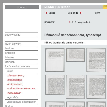
MENNO TER BRAAK
Home
vorige
volgende
print
pagina's:
1
2
3
volgende >
deze website
Démasqué der schoonheid, typoscript
Klik op thumbnails om te vergroten
leven en werk
boeken
artikelen
brieven
lezingen
foto's en documenten
foto's
Manuscripten,
typoscripten,
drukproeven,
opdrachtexemplaren en
contracten
agenda's
persoonlijke documenten
filmliga