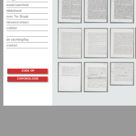
waakzaamheid
bibliotheek
over Ter Braak
nieuws/contact
colofon
de stichting/faq
zoeken
ZOEK OP
CHRONOLOGIE