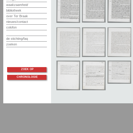
waakzaamheid
bibliotheek
over Ter Braak
nieuws/contact
colofon
de stichting/faq
zoeken
ZOEK OP
CHRONOLOGIE