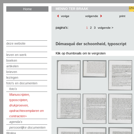
MENNO TER BRAAK
Home
vorige
volgende
print
pagina's:
1
2
3
volgende >
deze website
Démasqué der schoonheid, typoscript
Klik op thumbnails om te vergroten
leven en werk
boeken
artikelen
brieven
lezingen
foto's en documenten
foto's
Manuscripten,
typoscripten,
drukproeven,
opdrachtexemplaren en
contracten
agenda's
persoonlijke documenten
filmliga