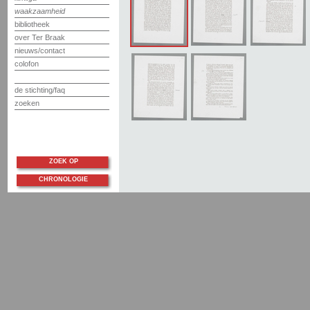
waakzaamheid
bibliotheek
over Ter Braak
nieuws/contact
colofon
de stichting/faq
zoeken
ZOEK OP
CHRONOLOGIE