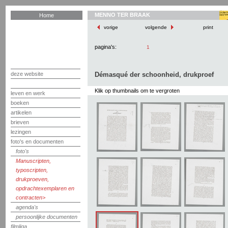
MENNO TER BRAAK
Home
vorige
volgende
print
pagina's:
1
deze website
Démasqué der schoonheid, drukproef
Klik op thumbnails om te vergroten
leven en werk
boeken
artikelen
brieven
lezingen
foto's en documenten
foto's
Manuscripten,
typoscripten,
drukproeven,
opdrachtexemplaren en
contracten
agenda's
persoonlijke documenten
filmliga