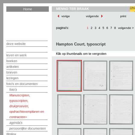
MENNO TER BRAAK
Home
vorige
volgende
print
pagina's:
1
2
3
4
5
6
7
8
volgende >
deze website
Hampton Court, typoscript
Klik op thumbnails om te vergroten
leven en werk
boeken
artikelen
brieven
lezingen
foto's en documenten
foto's
Manuscripten,
typoscripten,
drukproeven,
opdrachtexemplaren en
contracten
agenda's
persoonlijke documenten
filmliga