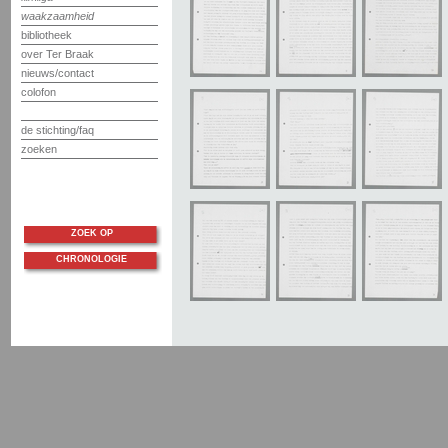
waakzaamheid
bibliotheek
over Ter Braak
nieuws/contact
colofon
de stichting/faq
zoeken
ZOEK OP
CHRONOLOGIE