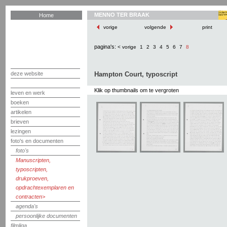
MENNO TER BRAAK
Home
vorige
volgende
print
pagina's:
< vorige
1
2
3
4
5
6
7
8
deze website
Hampton Court, typoscript
Klik op thumbnails om te vergroten
leven en werk
boeken
artikelen
brieven
lezingen
foto's en documenten
foto's
Manuscripten,
typoscripten,
drukproeven,
opdrachtexemplaren en
contracten
agenda's
persoonlijke documenten
filmliga