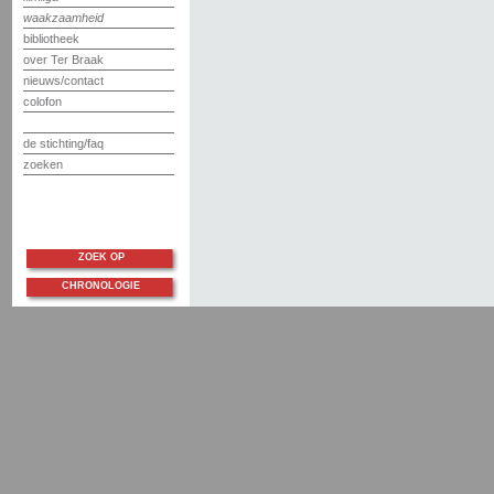
waakzaamheid
bibliotheek
over Ter Braak
nieuws/contact
colofon
de stichting/faq
zoeken
ZOEK OP
CHRONOLOGIE