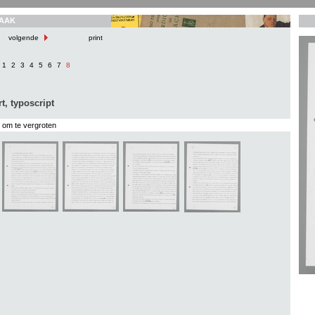
AAK
volgende
print
1
2
3
4
5
6
7
8
, typoscript
s om te vergroten