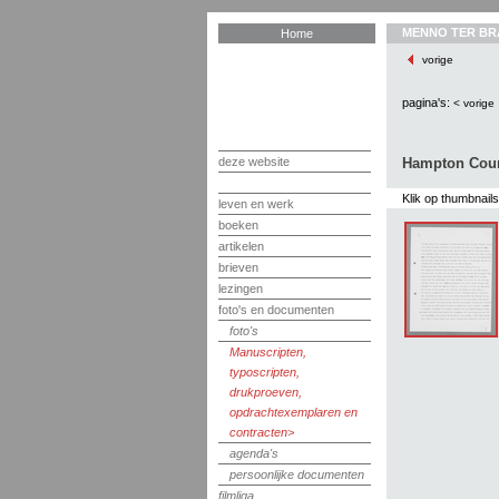
MENNO TER BR
Home
vorige
pagina's:
< vorige
deze website
Hampton Court
Klik op thumbnail
leven en werk
boeken
artikelen
brieven
lezingen
foto's en documenten
foto's
Manuscripten,
typoscripten,
drukproeven,
opdrachtexemplaren en
contracten
agenda's
persoonlijke documenten
filmliga