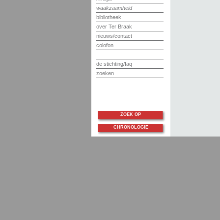
waakzaamheid
bibliotheek
over Ter Braak
nieuws/contact
colofon
de stichting/faq
zoeken
ZOEK OP
CHRONOLOGIE