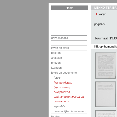
MENNO TER BR
Home
vorige
pagina's:
deze website
Journaal 1939
Klik op thumbnail
leven en werk
boeken
artikelen
brieven
lezingen
foto's en documenten
foto's
Manuscripten,
typoscripten,
drukproeven,
opdrachtexemplaren en
contracten
agenda's
persoonlijke documenten
filmliga