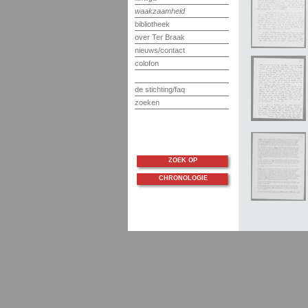
waakzaamheid
bibliotheek
over Ter Braak
nieuws/contact
colofon
de stichting/faq
zoeken
ZOEK OP
CHRONOLOGIE