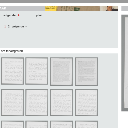
AAK
volgende
print
1
2
volgende >
s om te vergroten