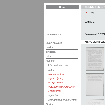
MENNO TER BR
Home
vorige
pagina's:
deze website
Journaal 1939
Klik op thumbnail
leven en werk
boeken
artikelen
brieven
lezingen
foto's en documenten
foto's
Manuscripten,
typoscripten,
drukproeven,
opdrachtexemplaren en
contracten
agenda's
persoonlijke documenten
filmliga