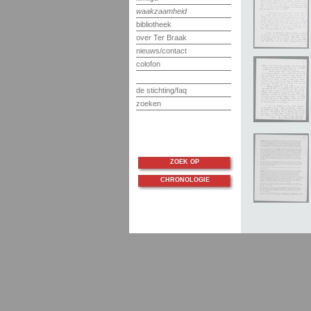
waakzaamheid
bibliotheek
over Ter Braak
nieuws/contact
colofon
de stichting/faq
zoeken
ZOEK OP
CHRONOLOGIE