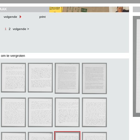
AAK
volgende
print
1
2
volgende >
s om te vergroten