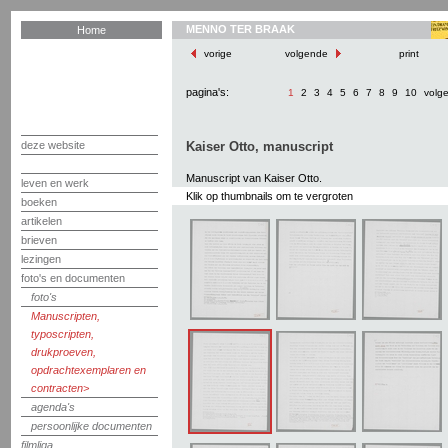
MENNO TER BRAAK
Home
vorige
volgende
print
pagina's:
1
2
3
4
5
6
7
8
9
10
volg
deze website
Kaiser Otto, manuscript
Manuscript van Kaiser Otto.
leven en werk
Klik op thumbnails om te vergroten
boeken
artikelen
brieven
lezingen
foto's en documenten
foto's
Manuscripten,
typoscripten,
drukproeven,
opdrachtexemplaren en
contracten
agenda's
persoonlijke documenten
filmliga