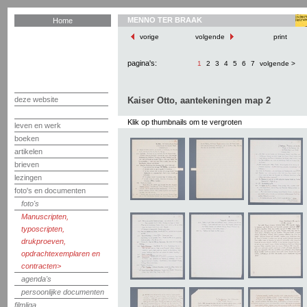
MENNO TER BRAAK
Home
vorige
volgende
print
pagina's:
1
2
3
4
5
6
7
volgende >
deze website
Kaiser Otto, aantekeningen map 2
Klik op thumbnails om te vergroten
leven en werk
boeken
artikelen
brieven
lezingen
foto's en documenten
foto's
Manuscripten,
typoscripten,
drukproeven,
opdrachtexemplaren en
contracten
agenda's
persoonlijke documenten
filmliga