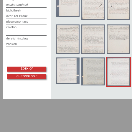
waakzaamheid
bibliotheek
over Ter Braak
nieuws/contact
colofon
de stichting/faq
zoeken
ZOEK OP
CHRONOLOGIE