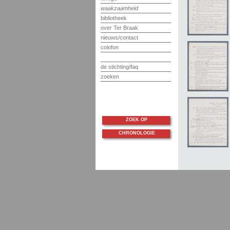
waakzaamheid
bibliotheek
over Ter Braak
nieuws/contact
colofon
de stichting/faq
zoeken
ZOEK OP
CHRONOLOGIE