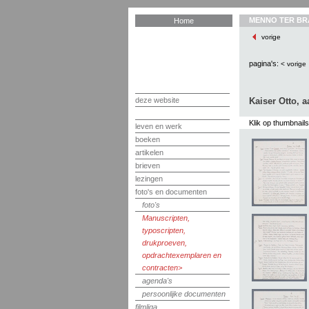
MENNO TER BR
Home
vorige
pagina's:
< vorige
deze website
Kaiser Otto, 
Klik op thumbnail
leven en werk
boeken
artikelen
brieven
lezingen
foto's en documenten
foto's
Manuscripten,
typoscripten,
drukproeven,
opdrachtexemplaren en
contracten
agenda's
persoonlijke documenten
filmliga