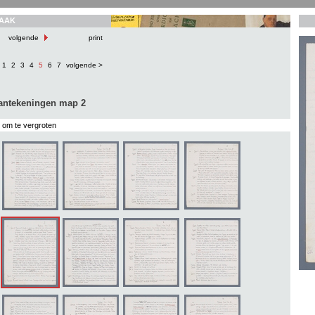
AAK
volgende
print
1
2
3
4
5
6
7
volgende >
aantekeningen map 2
s om te vergroten