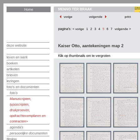
MENNO TER BRAAK
Home
vorige
volgende
print
pagina's:
< vorige
1
2
3
4
5
6
7
volgende >
deze website
Kaiser Otto, aantekeningen map 2
Klik op thumbnails om te vergroten
leven en werk
boeken
artikelen
brieven
lezingen
foto's en documenten
foto's
Manuscripten,
typoscripten,
drukproeven,
opdrachtexemplaren en
contracten
agenda's
persoonlijke documenten
filmliga