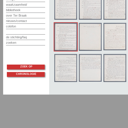
waakzaamheid
bibliotheek
over Ter Braak
nieuws/contact
colofon
de stichting/faq
zoeken
ZOEK OP
CHRONOLOGIE