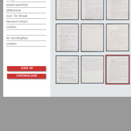
waakzaamheid
bibliotheek
over Ter Braak
nieuws/contact
colofon
de stichting/faq
zoeken
ZOEK OP
CHRONOLOGIE