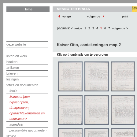
MENNO TER BRAAK
Home
vorige
volgende
print
pagina's:
< vorige
1
2
3
4
5
6
7
volgende >
deze website
Kaiser Otto, aantekeningen map 2
Klik op thumbnails om te vergroten
leven en werk
boeken
artikelen
brieven
lezingen
foto's en documenten
foto's
Manuscripten,
typoscripten,
drukproeven,
opdrachtexemplaren en
contracten
agenda's
persoonlijke documenten
filmliga