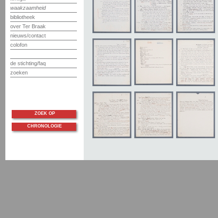
waakzaamheid
bibliotheek
over Ter Braak
nieuws/contact
colofon
de stichting/faq
zoeken
ZOEK OP
CHRONOLOGIE