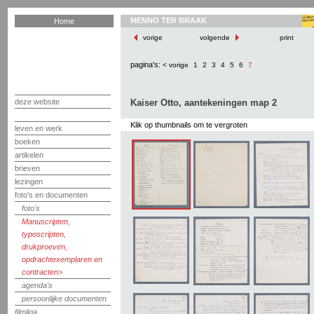
MENNO TER BRAAK
Home
vorige
volgende
print
pagina's:
< vorige
1
2
3
4
5
6
7
deze website
Kaiser Otto, aantekeningen map 2
Klik op thumbnails om te vergroten
leven en werk
boeken
artikelen
brieven
lezingen
foto's en documenten
foto's
Manuscripten,
typoscripten,
drukproeven,
opdrachtexemplaren en
contracten
agenda's
persoonlijke documenten
filmliga