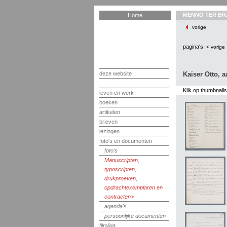
MENNO TER BR
Home
vorige
pagina's:
< vorige
deze website
Kaiser Otto, 
Klik op thumbnail
leven en werk
boeken
artikelen
brieven
lezingen
foto's en documenten
foto's
Manuscripten,
typoscripten,
drukproeven,
opdrachtexemplaren en
contracten
agenda's
persoonlijke documenten
filmliga