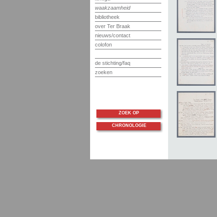
waakzaamheid
bibliotheek
over Ter Braak
nieuws/contact
colofon
de stichting/faq
zoeken
ZOEK OP
CHRONOLOGIE