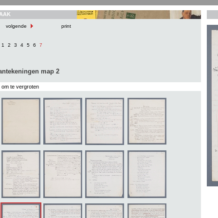
AAK
volgende
print
1
2
3
4
5
6
7
aantekeningen map 2
s om te vergroten