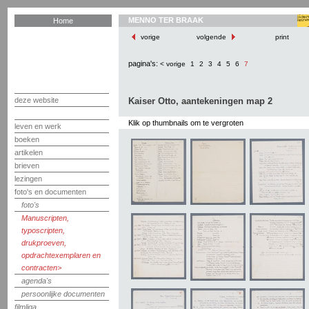
MENNO TER BRAAK
Home
vorige
volgende
print
pagina's:
< vorige
1
2
3
4
5
6
7
deze website
Kaiser Otto, aantekeningen map 2
Klik op thumbnails om te vergroten
leven en werk
boeken
artikelen
brieven
lezingen
foto's en documenten
foto's
Manuscripten,
typoscripten,
drukproeven,
opdrachtexemplaren en
contracten
agenda's
persoonlijke documenten
filmliga