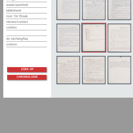
waakzaamheid
bibliotheek
over Ter Braak
nieuws/contact
colofon
de stichting/faq
zoeken
ZOEK OP
CHRONOLOGIE