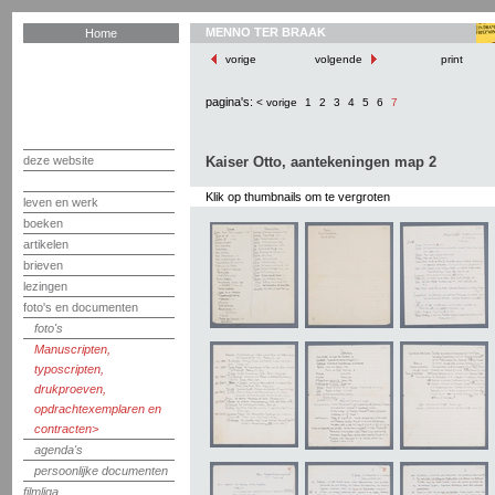
MENNO TER BRAAK
Home
vorige
volgende
print
pagina's:
< vorige
1
2
3
4
5
6
7
deze website
Kaiser Otto, aantekeningen map 2
Klik op thumbnails om te vergroten
leven en werk
boeken
artikelen
brieven
lezingen
foto's en documenten
foto's
Manuscripten,
typoscripten,
drukproeven,
opdrachtexemplaren en
contracten
agenda's
persoonlijke documenten
filmliga