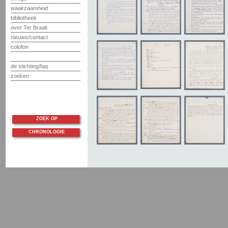
waakzaamheid
bibliotheek
over Ter Braak
nieuws/contact
colofon
de stichting/faq
zoeken
ZOEK OP
CHRONOLOGIE