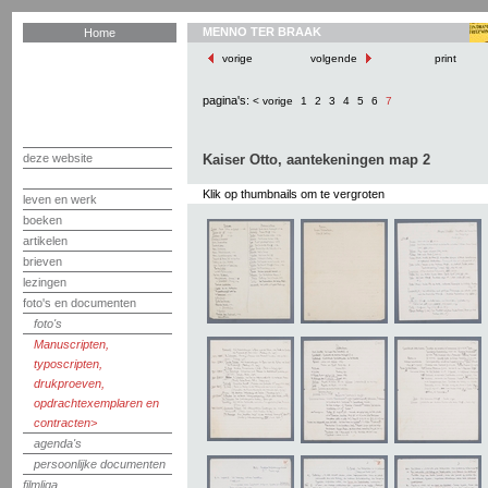
MENNO TER BRAAK
Home
vorige
volgende
print
pagina's:
< vorige
1
2
3
4
5
6
7
deze website
Kaiser Otto, aantekeningen map 2
Klik op thumbnails om te vergroten
leven en werk
boeken
artikelen
brieven
lezingen
foto's en documenten
foto's
Manuscripten,
typoscripten,
drukproeven,
opdrachtexemplaren en
contracten
agenda's
persoonlijke documenten
filmliga