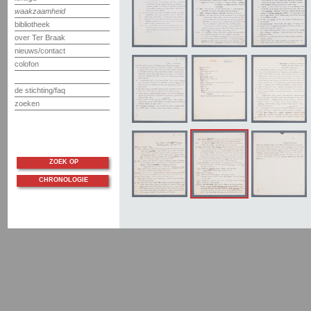
waakzaamheid
bibliotheek
over Ter Braak
nieuws/contact
colofon
de stichting/faq
zoeken
ZOEK OP
CHRONOLOGIE