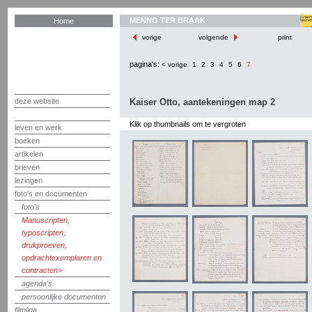
MENNO TER BRAAK
Home
vorige
volgende
print
pagina's:
< vorige
1
2
3
4
5
6
7
deze website
Kaiser Otto, aantekeningen map 2
Klik op thumbnails om te vergroten
leven en werk
boeken
artikelen
brieven
lezingen
foto's en documenten
foto's
Manuscripten,
typoscripten,
drukproeven,
opdrachtexemplaren en
contracten
agenda's
persoonlijke documenten
filmliga