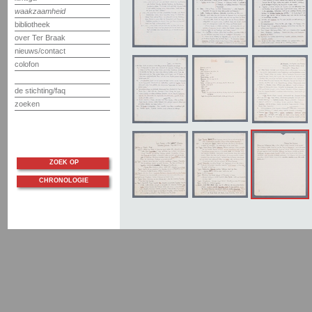
waakzaamheid
bibliotheek
over Ter Braak
nieuws/contact
colofon
de stichting/faq
zoeken
ZOEK OP
CHRONOLOGIE