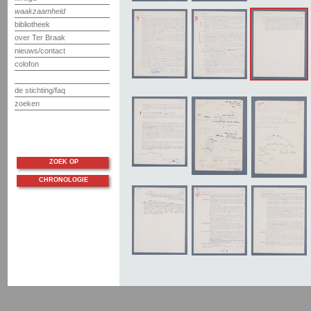
waakzaamheid
bibliotheek
over Ter Braak
nieuws/contact
colofon
de stichting/faq
zoeken
ZOEK OP
CHRONOLOGIE