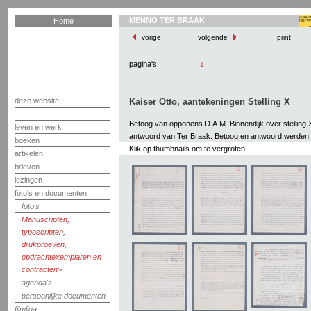
MENNO TER BRAAK
Home
vorige
volgende
print
pagina's:
1
deze website
Kaiser Otto, aantekeningen Stelling X
Betoog van opponens D.A.M. Binnendijk over stelling X
leven en werk
antwoord van Ter Braak. Betoog en antwoord werden
boeken
Klik op thumbnails om te vergroten
artikelen
brieven
lezingen
foto's en documenten
foto's
Manuscripten,
typoscripten,
drukproeven,
opdrachtexemplaren en
contracten
agenda's
persoonlijke documenten
filmliga