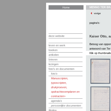
MENNO TER BR
Home
vorige
pagina's:
deze website
Kaiser Otto, 
Betoog van oppone
leven en werk
antwoord van Ter
boeken
Klik op thumbnail
artikelen
brieven
lezingen
foto's en documenten
foto's
Manuscripten,
typoscripten,
drukproeven,
opdrachtexemplaren en
contracten
agenda's
persoonlijke documenten
filmliga