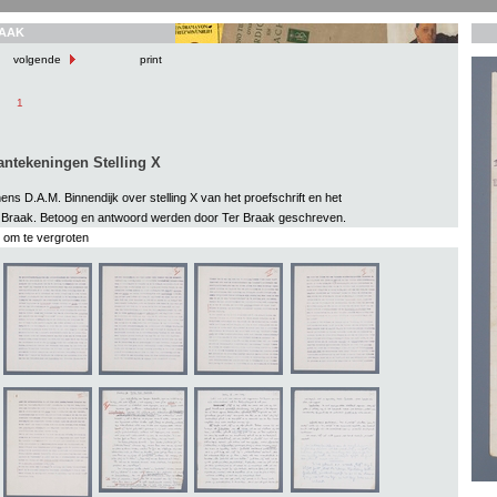
AAK
volgende
print
1
aantekeningen Stelling X
ns D.A.M. Binnendijk over stelling X van het proefschrift en het
 Braak. Betoog en antwoord werden door Ter Braak geschreven.
s om te vergroten