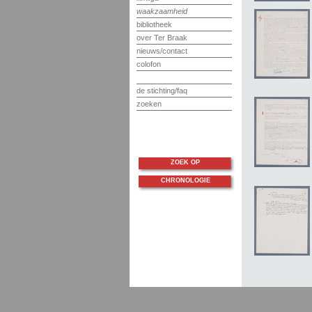
waakzaamheid
bibliotheek
over Ter Braak
nieuws/contact
colofon
de stichting/faq
zoeken
ZOEK OP
CHRONOLOGIE