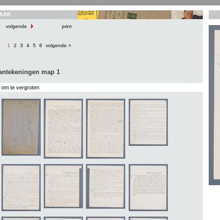
AAK
volgende
print
1
2
3
4
5
6
volgende >
aantekeningen map 1
s om te vergroten