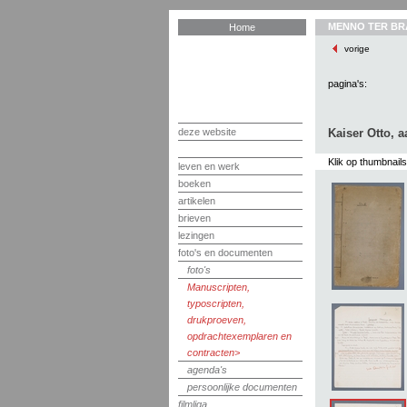
MENNO TER BR
Home
vorige
pagina's:
deze website
Kaiser Otto, 
Klik op thumbnail
leven en werk
boeken
artikelen
brieven
lezingen
foto's en documenten
foto's
Manuscripten,
typoscripten,
drukproeven,
opdrachtexemplaren en
contracten
agenda's
persoonlijke documenten
filmliga