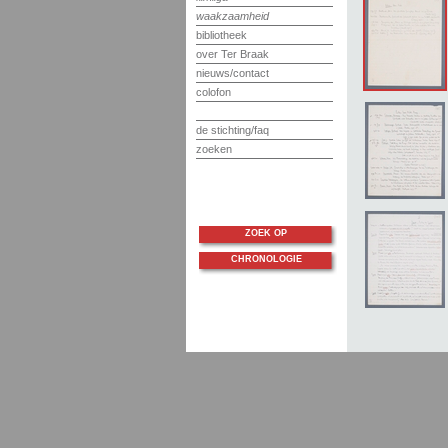
waakzaamheid
bibliotheek
over Ter Braak
nieuws/contact
colofon
de stichting/faq
zoeken
ZOEK OP
CHRONOLOGIE