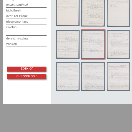
waakzaamheid
bibliotheek
over Ter Braak
nieuws/contact
colofon
de stichting/faq
zoeken
ZOEK OP
CHRONOLOGIE