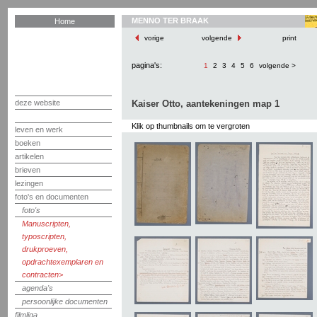
MENNO TER BRAAK
Home
vorige
volgende
print
pagina's:
1
2
3
4
5
6
volgende >
deze website
Kaiser Otto, aantekeningen map 1
Klik op thumbnails om te vergroten
leven en werk
boeken
artikelen
brieven
lezingen
foto's en documenten
foto's
Manuscripten,
typoscripten,
drukproeven,
opdrachtexemplaren en
contracten
agenda's
persoonlijke documenten
filmliga