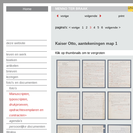
MENNO TER BRAAK
Home
vorige
volgende
print
pagina's:
< vorige
1
2
3
4
5
6
volgende >
deze website
Kaiser Otto, aantekeningen map 1
Klik op thumbnails om te vergroten
leven en werk
boeken
artikelen
brieven
lezingen
foto's en documenten
foto's
Manuscripten,
typoscripten,
drukproeven,
opdrachtexemplaren en
contracten
agenda's
persoonlijke documenten
filmliga