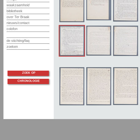
waakzaamheid
bibliotheek
over Ter Braak
nieuws/contact
colofon
de stichting/faq
zoeken
ZOEK OP
CHRONOLOGIE