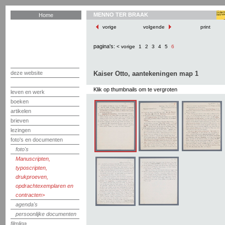
MENNO TER BRAAK
Home
vorige
volgende
print
pagina's:
< vorige
1
2
3
4
5
6
deze website
Kaiser Otto, aantekeningen map 1
Klik op thumbnails om te vergroten
leven en werk
boeken
artikelen
brieven
lezingen
foto's en documenten
foto's
Manuscripten,
typoscripten,
drukproeven,
opdrachtexemplaren en
contracten
agenda's
persoonlijke documenten
filmliga