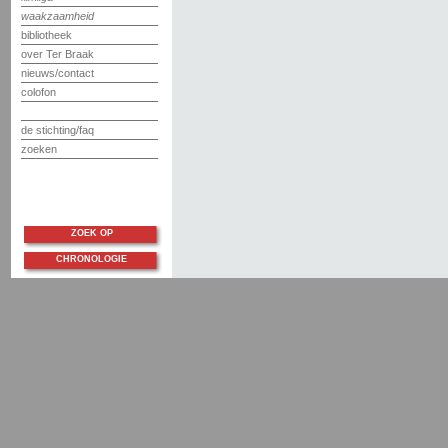
waakzaamheid
bibliotheek
over Ter Braak
nieuws/contact
colofon
de stichting/faq
zoeken
ZOEK OP
CHRONOLOGIE