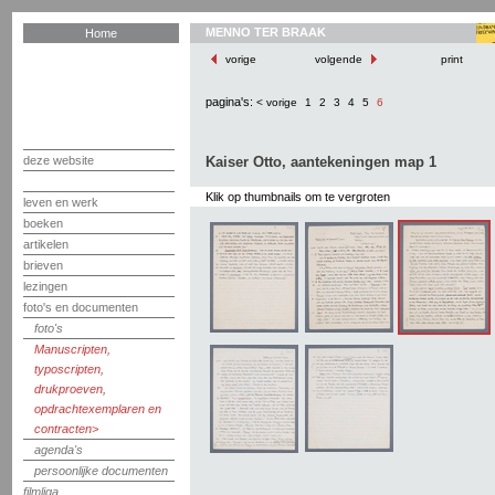
MENNO TER BRAAK
Home
vorige
volgende
print
pagina's:
< vorige
1
2
3
4
5
6
deze website
Kaiser Otto, aantekeningen map 1
Klik op thumbnails om te vergroten
leven en werk
boeken
artikelen
brieven
lezingen
foto's en documenten
foto's
Manuscripten,
typoscripten,
drukproeven,
opdrachtexemplaren en
contracten
agenda's
persoonlijke documenten
filmliga