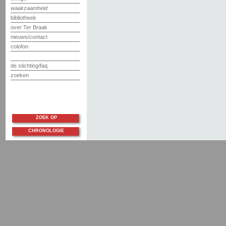
waakzaamheid
bibliotheek
over Ter Braak
nieuws/contact
colofon
de stichting/faq
zoeken
ZOEK OP
CHRONOLOGIE