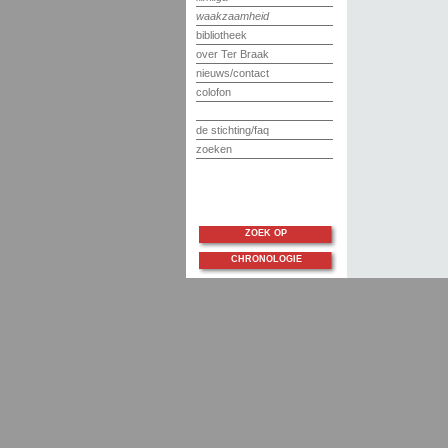
waakzaamheid
bibliotheek
over Ter Braak
nieuws/contact
colofon
de stichting/faq
zoeken
ZOEK OP
CHRONOLOGIE