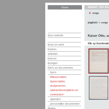
MENNO TER BR
Home
vorige
pagina's:
< vorige
deze website
Kaiser Otto, 
Klik op thumbnail
leven en werk
boeken
artikelen
brieven
lezingen
foto's en documenten
foto's
Manuscripten,
typoscripten,
drukproeven,
opdrachtexemplaren en
contracten
agenda's
persoonlijke documenten
filmliga