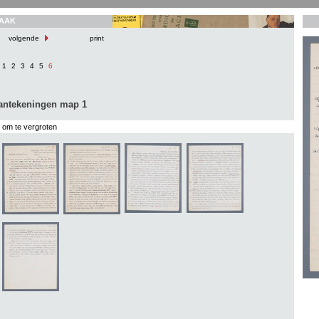
AAK
volgende
print
1
2
3
4
5
6
aantekeningen map 1
s om te vergroten