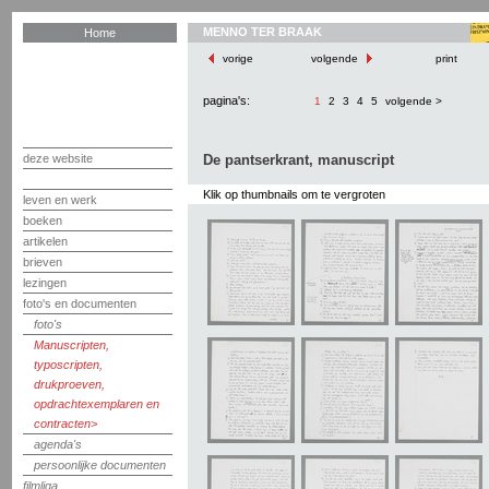
MENNO TER BRAAK
Home
vorige
volgende
print
pagina's:
1
2
3
4
5
volgende >
deze website
De pantserkrant, manuscript
Klik op thumbnails om te vergroten
leven en werk
boeken
artikelen
brieven
lezingen
foto's en documenten
foto's
Manuscripten,
typoscripten,
drukproeven,
opdrachtexemplaren en
contracten
agenda's
persoonlijke documenten
filmliga