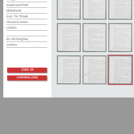
waakzaamheid
bibliotheek
over Ter Braak
nieuws/contact
colofon
de stichting/faq
zoeken
ZOEK OP
CHRONOLOGIE