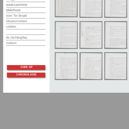
waakzaamheid
bibliotheek
over Ter Braak
nieuws/contact
colofon
de stichting/faq
zoeken
ZOEK OP
CHRONOLOGIE