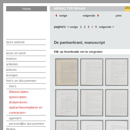
MENNO TER BRAAK
Home
vorige
volgende
print
pagina's:
< vorige
1
2
3
4
5
volgende >
deze website
De pantserkrant, manuscript
Klik op thumbnails om te vergroten
leven en werk
boeken
artikelen
brieven
lezingen
foto's en documenten
foto's
Manuscripten,
typoscripten,
drukproeven,
opdrachtexemplaren en
contracten
agenda's
persoonlijke documenten
filmliga