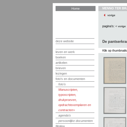
MENNO TER BR
Home
vorige
pagina's:
< vorige
deze website
De pantserkra
Klik op thumbnail
leven en werk
boeken
artikelen
brieven
lezingen
foto's en documenten
foto's
Manuscripten,
typoscripten,
drukproeven,
opdrachtexemplaren en
contracten
agenda's
persoonlijke documenten
filmliga