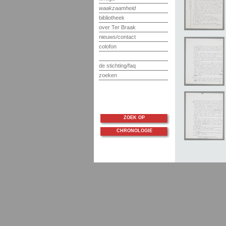
waakzaamheid
bibliotheek
over Ter Braak
nieuws/contact
colofon
de stichting/faq
zoeken
ZOEK OP
CHRONOLOGIE