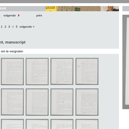
AAK
volgende
print
1
2
3
4
5
volgende >
nt, manuscript
s om te vergroten