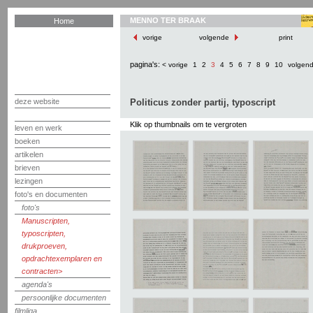
MENNO TER BRAAK
Home
vorige
volgende
print
pagina's:
< vorige
1
2
3
4
5
6
7
8
9
10
volgen
deze website
Politicus zonder partij, typoscript
Klik op thumbnails om te vergroten
leven en werk
boeken
artikelen
brieven
lezingen
foto's en documenten
foto's
Manuscripten,
typoscripten,
drukproeven,
opdrachtexemplaren en
contracten
agenda's
persoonlijke documenten
filmliga