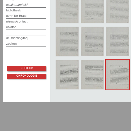
waakzaamheid
bibliotheek
over Ter Braak
nieuws/contact
colofon
de stichting/faq
zoeken
ZOEK OP
CHRONOLOGIE